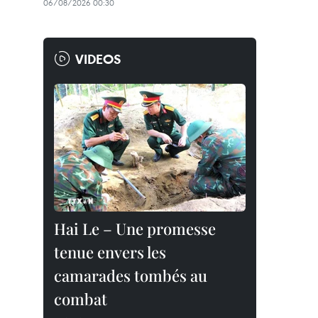
06/08/2026 00:30
VIDEOS
Hai Le – Une promesse
tenue envers les
camarades tombés au
combat