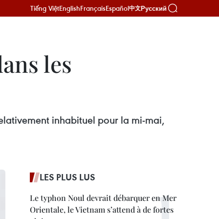
Tiếng Việt
English
Français
Español
Русский
中文
dans les
elativement inhabituel pour la mi-mai,
LES PLUS LUS
Le typhon Noul devrait débarquer en Mer
Orientale, le Vietnam s’attend à de fortes