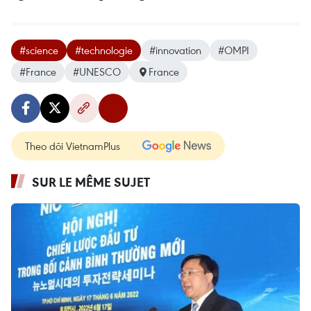
#science
#technologie
#innovation
#OMPI
#France
#UNESCO
France
Theo dõi VietnamPlus
SUR LE MÊME SUJET