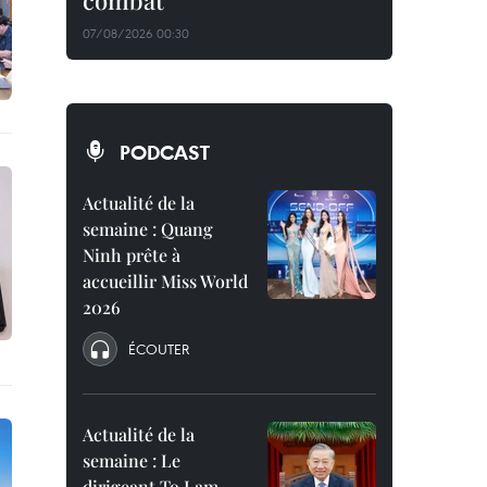
combat
07/08/2026 00:30
PODCAST
Actualité de la
semaine : Quang
Ninh prête à
accueillir Miss World
2026
ÉCOUTER
Actualité de la
semaine : Le
dirigeant To Lam