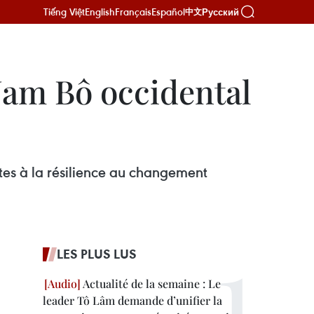
Tiếng Việt
English
Français
Español
Русский
中文
Nam Bô occidental
tes à la résilience au changement
LES PLUS LUS
Actualité de la semaine : Le
leader Tô Lâm demande d’unifier la