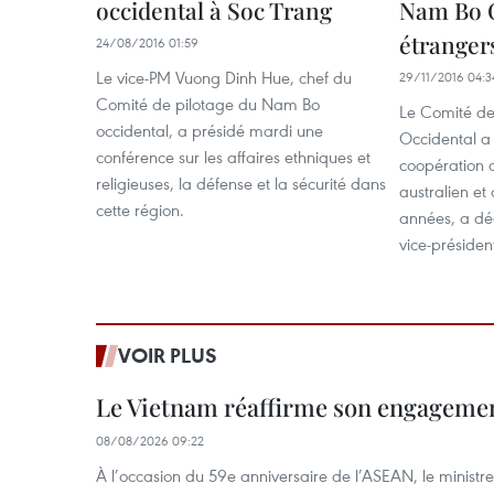
occidental à Soc Trang
Nam Bo O
étranger
24/08/2016 01:59
Le vice-PM Vuong Dinh Hue, chef du
29/11/2016 04:3
Comité de pilotage du Nam Bo
Le Comité de
occidental, a présidé mardi une
Occidental a
conférence sur les affaires ethniques et
coopération 
religieuses, la défense et la sécurité dans
australien et
cette région.
années, a dé
vice-préside
VOIR PLUS
Le Vietnam réaffirme son engageme
08/08/2026 09:22
À l’occasion du 59e anniversaire de l’ASEAN, le ministre