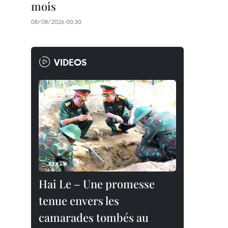
mois
08/08/2026 00:30
VIDEOS
Hai Le – Une promesse
tenue envers les
camarades tombés au