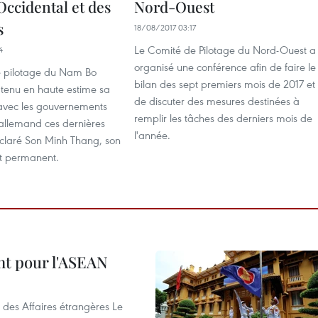
ccidental et des
Nord-Ouest
s
18/08/2017 03:17
Le Comité de Pilotage du Nord-Ouest a
4
organisé une conférence afin de faire le
 pilotage du Nam Bo
bilan des sept premiers mois de 2017 et
 tenu en haute estime sa
de discuter des mesures destinées à
avec les gouvernements
remplir les tâches des derniers mois de
 allemand ces dernières
l'année.
claré Son Minh Thang, son
nt permanent.
nt pour l'ASEAN
 des Affaires étrangères Le