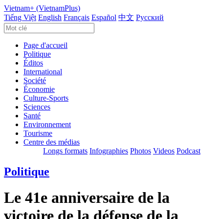
Vietnam+ (VietnamPlus)
Tiếng Việt
English
Français
Español
中文
Русский
Page d'accueil
Politique
Éditos
International
Société
Économie
Culture-Sports
Sciences
Santé
Environnement
Tourisme
Centre des médias
Longs formats
Infographies
Photos
Videos
Podcast
Politique
Le 41e anniversaire de la
victoire de la défense de la