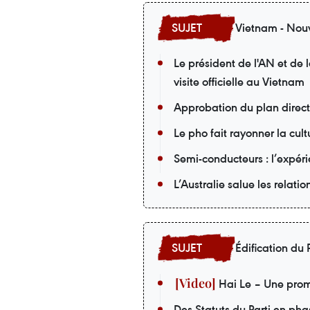
Vietnam - Nouv
Le président de l'AN et de
visite officielle au Vietnam
Approbation du plan direc
Le pho fait rayonner la cu
Semi-conducteurs : l’expér
L’Australie salue les relati
Édification du P
Hai Le – Une prom
Des Statuts du Parti en pha