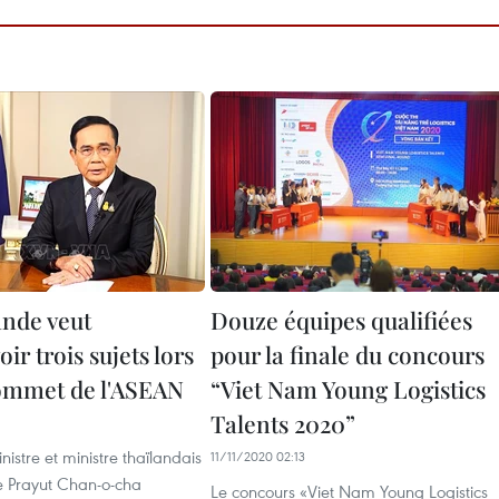
ande veut
Douze équipes qualifiées
r trois sujets lors
pour la finale du concours
ommet de l'ASEAN
“Viet Nam Young Logistics
Talents 2020”
nistre et ministre thaïlandais
11/11/2020 02:13
e Prayut Chan-o-cha
Le concours «Viet Nam Young Logistics