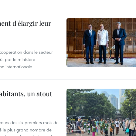
nt d'élargir leur
coopération dans le secteur
t par le ministère
n internationale.
abitants, un atout
cours des six premiers mois de
ré le plus grand nombre de