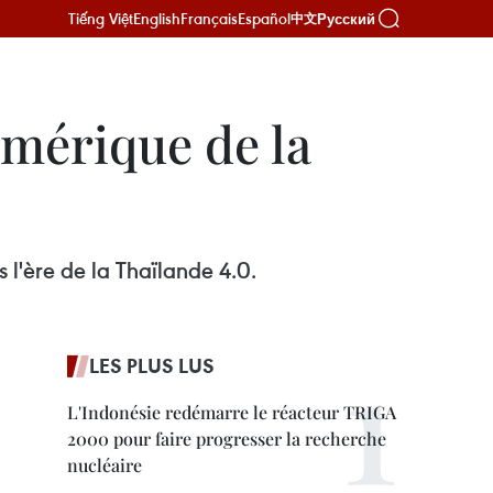
Tiếng Việt
English
Français
Español
Русский
中文
umérique de la
l'ère de la Thaïlande 4.0.
LES PLUS LUS
L'Indonésie redémarre le réacteur TRIGA
2000 pour faire progresser la recherche
nucléaire