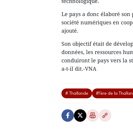
technologique.
Le pays a donc élaboré son
société numériques en coopér
ajouté.
Son objectif était de dévelop
données, les ressources hum
conduiront le pays vers la st
a-t-il dit.-VNA
# Thaïlande
#l'ère de la Thaïla