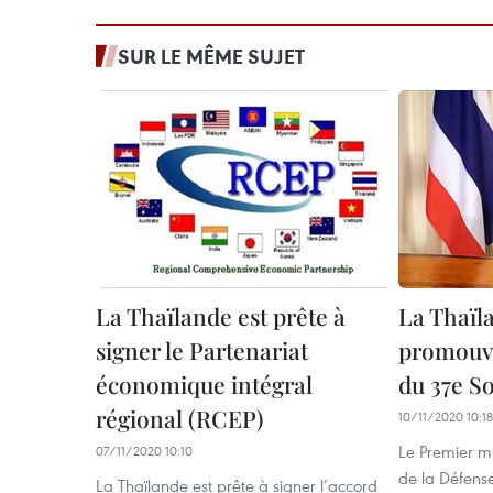
SUR LE MÊME SUJET
La Thaïlande est prête à
La Thaïl
signer le Partenariat
promouvoi
économique intégral
du 37e S
régional (RCEP)
10/11/2020 10:18
Le Premier mi
07/11/2020 10:10
de la Défens
La Thaïlande est prête à signer l’accord