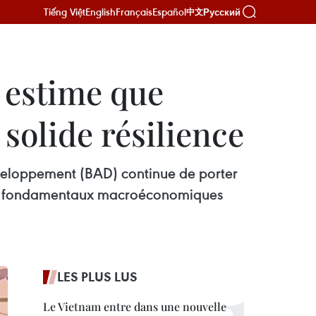
Tiếng Việt
English
Français
Español
Русский
中文
 estime que
solide résilience
éveloppement (BAD) continue de porter
 des fondamentaux macroéconomiques
LES PLUS LUS
Le Vietnam entre dans une nouvelle