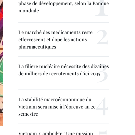
phase de développement, selon la Banque
mondiale
Le marché des médicaments reste
effervescent et dope les actions
pharmaceutiques
La filière nucléaire nécessite des dizaines
de milliers de recrutements d’ici 2035
La stabilité macroéconomique du
Vietnam sera mise à l’épreuve au 2e
semestre
Vietnam-Cambodge : Une mission