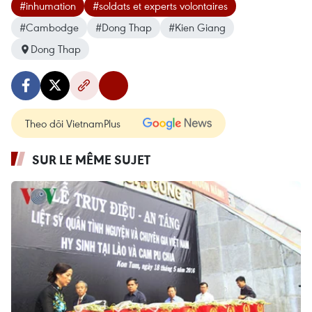
#inhumation
#soldats et experts volontaires
#Cambodge
#Dong Thap
#Kien Giang
Dong Thap
Theo dõi VietnamPlus
SUR LE MÊME SUJET