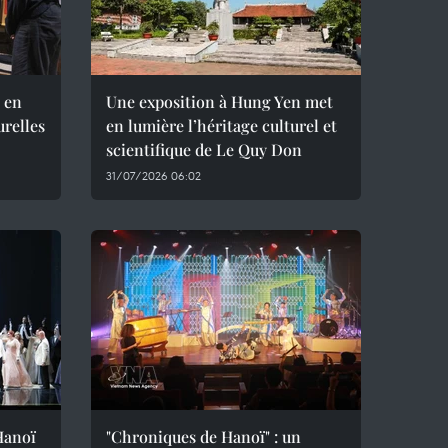
 en
Une exposition à Hung Yen met
urelles
en lumière l’héritage culturel et
scientifique de Le Quy Don
31/07/2026 06:02
 Hanoï
"Chroniques de Hanoï" : un