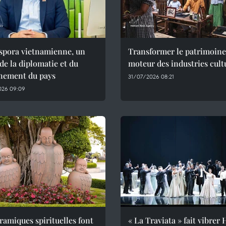
aspora vietnamienne, un
Transformer le patrimoine
 de la diplomatie et du
moteur des industries cult
nement du pays
31/07/2026 08:21
026 09:09
ramiques spirituelles font
« La Traviata » fait vibrer