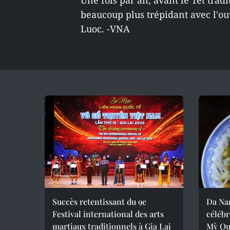
Une fois par an, avant le Têt trad
beaucoup plus trépidant avec l'o
Luoc. -VNA
Succès retentissant du 9e
Da Nan
Festival international des arts
célébr
martiaux traditionnels à Gia Lai
Mỳ Qu