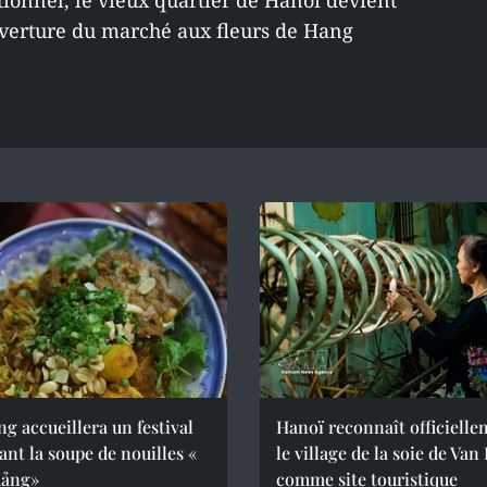
itionnel, le vieux quartier de Hanoi devient
uverture du marché aux fleurs de Hang
g accueillera un festival
Hanoï reconnaît officiell
ant la soupe de nouilles «
le village de la soie de Van
ảng»
comme site touristique