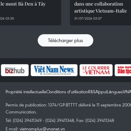
 le mont Bà Den à Tây
dans une collaboration
artistique Vietnam-Italie
026 03:30
31/07/2026 03:07
Télécharger plus
Propriété intellectuelle
Conditions d'utilisation
RSS
Appui
Langues
VN
Permis de publication: 1374/GP-BTTTT délivré le 11 septembre 2008 
Communication.
Tél: (024) 39411349 - (024) 39411348, Fax: (024) 39411348
E-mail:
vietnamplus@vnanet.vn