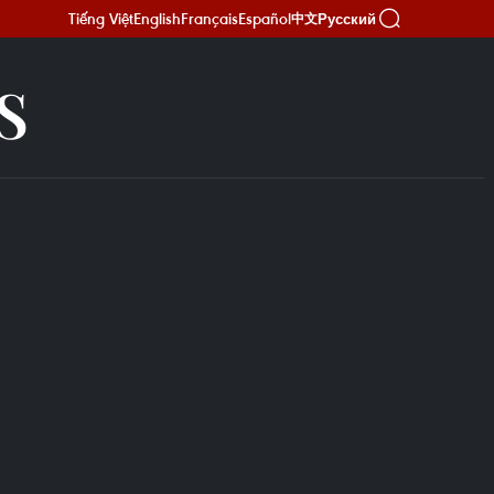
Tiếng Việt
English
Français
Español
Русский
中文
S