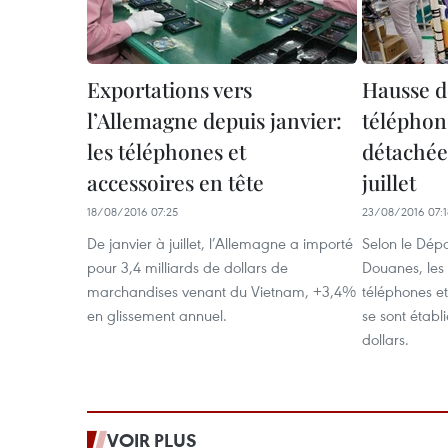
Exportations vers
Hausse d
l’Allemagne depuis janvier:
téléphon
les téléphones et
détachées
accessoires en tête
juillet
18/08/2016 07:25
23/08/2016 07:1
De janvier à juillet, l’Allemagne a importé
Selon le Dép
pour 3,4 milliards de dollars de
Douanes, les 
marchandises venant du Vietnam, +3,4%
téléphones et
en glissement annuel.
se sont établ
dollars.
VOIR PLUS