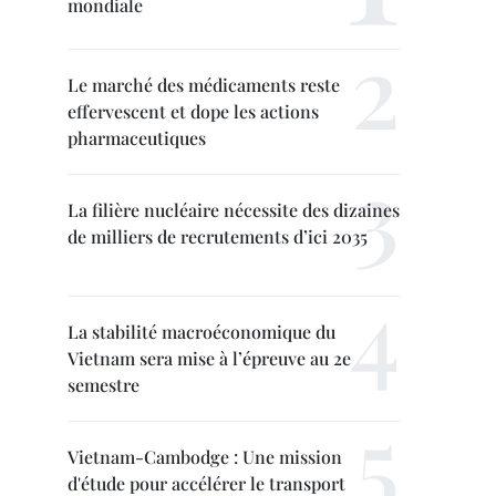
mondiale
Le marché des médicaments reste
effervescent et dope les actions
pharmaceutiques
La filière nucléaire nécessite des dizaines
de milliers de recrutements d’ici 2035
La stabilité macroéconomique du
Vietnam sera mise à l’épreuve au 2e
semestre
Vietnam-Cambodge : Une mission
d'étude pour accélérer le transport