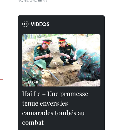
06/08/2026 00:30
VIDEOS
Hai Le – Une promesse
tenue envers les
camarades tombés au
combat