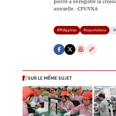
poivre a enregistré la crois
annuelle. -CPV/VNA
#Philippines
#exportations
#
SUR LE MÊME SUJET