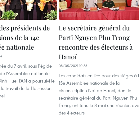
des présidents de
Le secrétaire général du
ons de la 14e
Parti Nguyen Phu Trong
e nationale
rencontre des électeurs à
Hanoï
54
ée du 7 avril, sous l’égide
08/05/2021 10:58
 de l'Assemblée nationale
Les candidats en lice pour des sièges à 
nh Hue, l'AN a poursuivi le
15e Assemblée nationale de la
 travail de la 11e session
circonscription No1 de Hanoï, dont le
nel
secrétaire général du Parti Nguyen Phu
Trong, ont tenu le 8 mai une réunion av
des électeurs