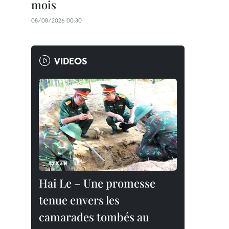
mois
08/08/2026 00:30
VIDEOS
Hai Le – Une promesse
tenue envers les
camarades tombés au