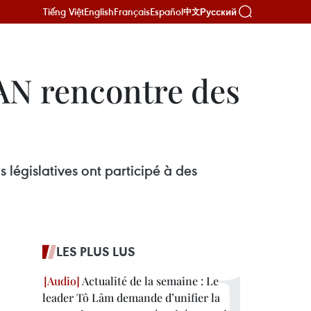
Tiếng Việt
English
Français
Español
Русский
中文
l’AN rencontre des
législatives ont participé à des
LES PLUS LUS
Actualité de la semaine : Le
leader Tô Lâm demande d’unifier la