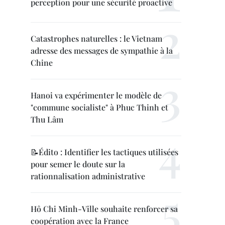
perception pour une sécurité proactive
Catastrophes naturelles : le Vietnam
adresse des messages de sympathie à la
Chine
Hanoi va expérimenter le modèle de
"commune socialiste" à Phuc Thinh et
Thu Lâm
📝Édito : Identifier les tactiques utilisées
pour semer le doute sur la
rationnalisation administrative
Hô Chi Minh-Ville souhaite renforcer sa
coopération avec la France