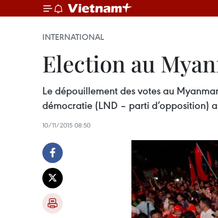
INTERNATIONAL
Election au Myanm
Le dé​pouillement des votes au Myanmar 
démocratie (LND – parti d’opposition) a
10/11/2015 08:50