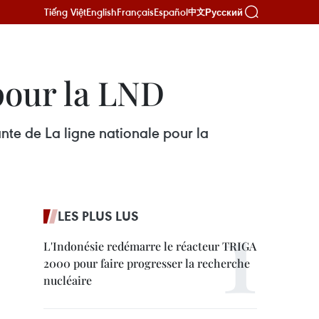
Tiếng Việt
English
Français
Español
Русский
中文
pour la LND
te de La ligne nationale pour la
LES PLUS LUS
L'Indonésie redémarre le réacteur TRIGA
2000 pour faire progresser la recherche
nucléaire