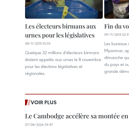
Les électeurs birmans aux
Fin du v
urnes pour les législatives
09/11/2015 02:5
Les bureaux 
08/11/2015 10:03
Myanmar, apr
Quelque 32 millions d'électeurs birmans
dimanche qui
étaient appelés aux urnes le 8 novembre
du pays et ou
pour les élections législatives et
grande démo
régionales.
VOIR PLUS
Le Cambodge accélère sa montée en
07/08/2026 09:57