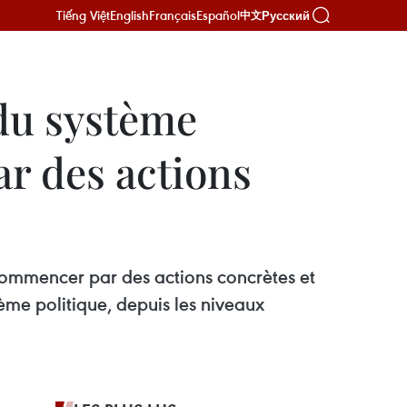
Tiếng Việt
English
Français
Español
Русский
中文
 du système
ar des actions
t commencer par des actions concrètes et
tème politique, depuis les niveaux