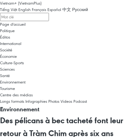
Vietnam+ (VietnamPlus)
Tiếng Việt
English
Français
Español
中文
Русский
Page d'accueil
Politique
Éditos
International
Société
Économie
Culture-Sports
Sciences
Santé
Environnement
Tourisme
Centre des médias
Longs formats
Infographies
Photos
Videos
Podcast
Environnement
Des pélicans à bec tacheté font leur
retour à Tràm Chim après six ans