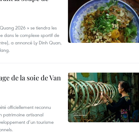
 Quang 2026 » se tiendra les
e dans le complexe sportif de
ntre), a annoncé Ly Dinh Quan,
 Nang.
age de la soie de Van
été officiellement reconnu
un patrimoine artisanal
développement d’un tourisme
onnels.