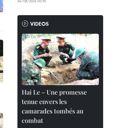
06/08/2026 00:30
VIDEOS
Hai Le – Une promesse
tenue envers les
camarades tombés au
combat