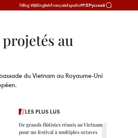
Tiếng Việt
English
Français
Español
Русский
中文
projetés au
'ambassade du Vietnam au Royaume-Uni
ropéen.
LES PLUS LUS
De grands flûtistes réunis au Vietnam
pour un festival à multiples octaves