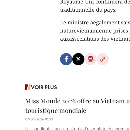
Royaume-Uni continuera de s
traditionnelle du pays.
Le ministre aégalement saisi
naturevietnamienne prises p
auxassociations des Vietna
VOIR PLUS
Miss Monde 2026 offre au Vietnam u
touristique mondiale
07/08/2026 10:30
Les candidates passeront près d’un mois au Vietnam, d