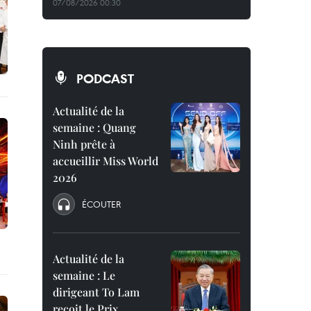
07/08/2026 00:30
PODCAST
Actualité de la
semaine : Quang
Ninh prête à
accueillir Miss World
2026
ÉCOUTER
Actualité de la
semaine : Le
dirigeant To Lam
reçoit le Prix