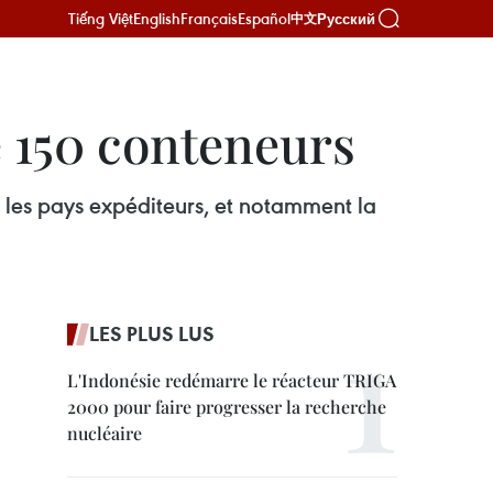
Tiếng Việt
English
Français
Español
Русский
中文
e 150 conteneurs
s les pays expéditeurs, et notamment la
LES PLUS LUS
L'Indonésie redémarre le réacteur TRIGA
2000 pour faire progresser la recherche
nucléaire