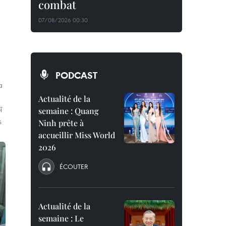
combat
07/08/2026 00:30
PODCAST
a
Actualité de la
ï
semaine : Quang
s
Ninh prête à
accueillir Miss World
2026
ÉCOUTER
Actualité de la
semaine : Le