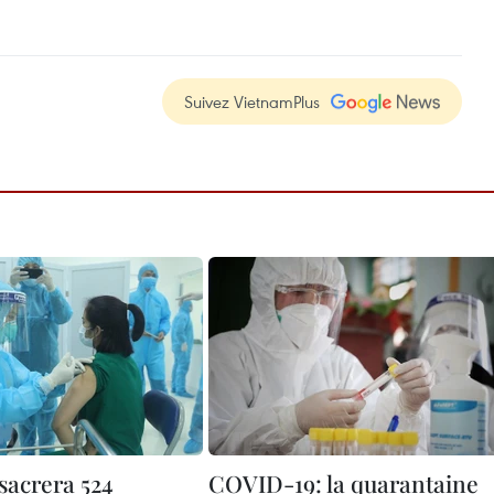
Suivez VietnamPlus
sacrera 524
COVID-19: la quarantaine