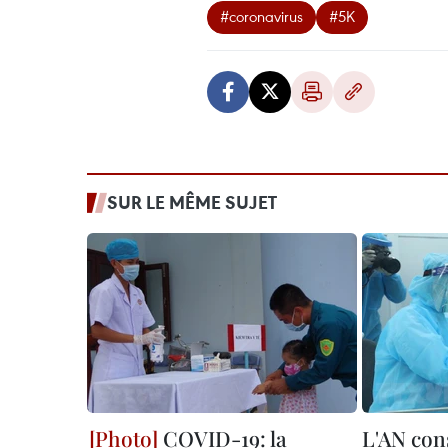
#coronavirus
#5K
SUR LE MÊME SUJET
COVID-19: la
L'AN con