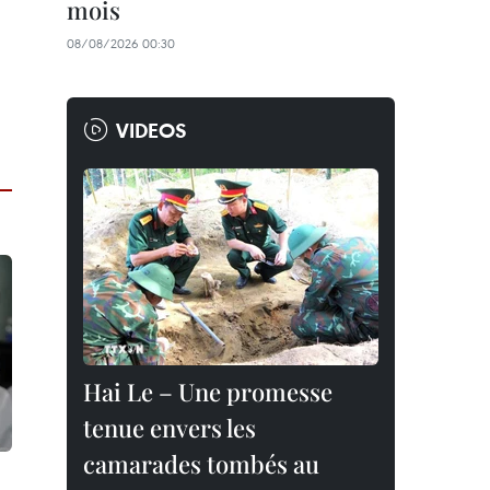
mois
08/08/2026 00:30
VIDEOS
Hai Le – Une promesse
tenue envers les
camarades tombés au