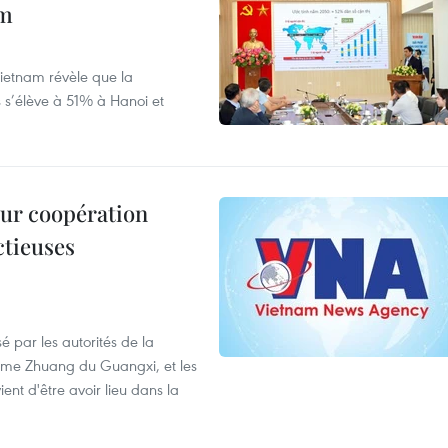
am
ietnam révèle que la
s s’élève à 51% à Hanoi et
leur coopération
ctieuses
é par les autorités de la
ome Zhuang du Guangxi, et les
nt d'être avoir lieu dans la