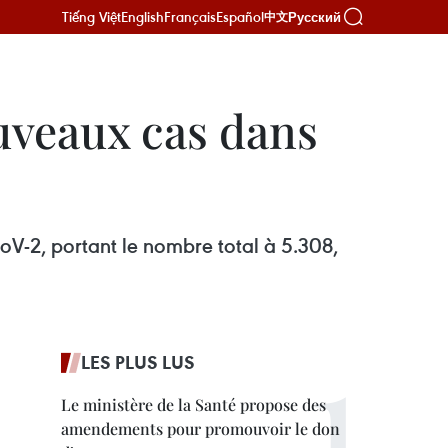
Tiếng Việt
English
Français
Español
Русский
中文
uveaux cas dans
V-2, portant le nombre total à 5.308,
LES PLUS LUS
Le ministère de la Santé propose des
amendements pour promouvoir le don