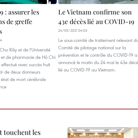
 : assurer les
Le Vietnam confirme son
s de greffe
43e décès lié au COVID-19
s
24/05/2021 04:03
Le sous-comité de traitement relevant d
24
Comité de pilotage national sur la
Cho Rây et de l'Université
prévention et le contrôle du COVID-19 a
 et de pharmacie de Hô Chi
annoncé le matin du 24 mai le 43e déc
t effectué avec succès huit
lié au COVID-19 au Vietnam.
tir de deux donneurs
 état de mort cérébrale
ince
t touchent les