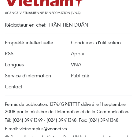
AGENCE VIETNAMIENNE D'INFORMATION (VNA)
Rédacteur en chef: TRÂN TIÊN DUÂN
Propriété intellectuelle
Conditions d'utilisation
RSS
Appui
Langues
VNA
Service d'information
Publicité
Contact
Permis de publication: 1374/GP-BTTTT délivré le 11 septembre
2008 par le ministère de l'Information et de la Communication.
Tél: (024) 39411349 - (024) 39411348, Fax: (024) 39411348
E-mail:
vietnamplus@vnanet.vn
© Droits d'auteur du VietnamPlus, VNA. La reproduction sans la