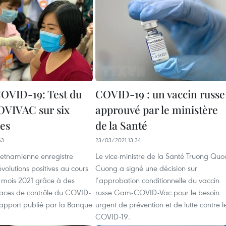
OVID-19: Test du
COVID-19 : un vaccin russe
OVIVAC sur six
approuvé par le ministère
res
de la Santé
43
23/03/2021 13:34
ietnamienne enregistre
Le vice-ministre de la Santé Truong Quo
évolutions positives au cours
Cuong a signé une décision sur
 mois 2021 grâce à des
l’approbation conditionnelle du vaccin
caces de contrôle du COVID-
russe Gam-COVID-Vac pour le besoin
rapport publié par la Banque
urgent de prévention et de lutte contre l
COVID-19.