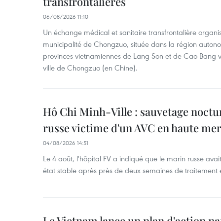
transfrontalières
06/08/2026 11:10
Un échange médical et sanitaire transfrontalière organis
municipalité de Chongzuo, située dans la région auton
provinces vietnamiennes de Lang Son et de Cao Bang vie
ville de Chongzuo (en Chine).
Hô Chi Minh-Ville : sauvetage noctu
russe victime d'un AVC en haute me
04/08/2026 14:51
Le 4 août, l'hôpital FV a indiqué que le marin russe avai
état stable après près de deux semaines de traitement 
Le Vietnam lance un plan d'action nat