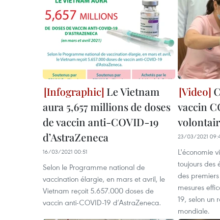
Le Vietnam
C
aura 5,657 millions de doses
vaccin C
de vaccin anti-COVID-19
volontai
d’AstraZeneca
23/03/2021 09:
L'économie v
16/03/2021 00:51
toujours des 
Selon le Programme national de
des premiers
vaccination élargie, en mars et avril, le
mesures effi
Vietnam reçoit 5.657.000 doses de
19, selon un 
vaccin anti-COVID-19 d’AstraZeneca.
mondiale.