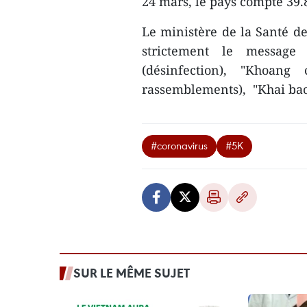
24 mars, le pays compte 39.
Le ministère de la Santé d
strictement le message
(désinfection), "Khoang
rassemblements), "Khai bao y
#coronavirus
#5K
SUR LE MÊME SUJET