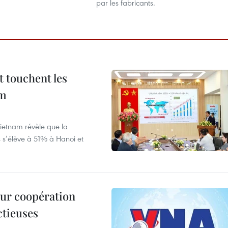
par les fabricants.
t touchent les
am
ietnam révèle que la
s s’élève à 51% à Hanoi et
leur coopération
ctieuses