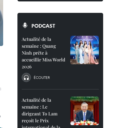
PODCAST
Actualité de la
semaine : Quang
Ninh prête à
accueillir Miss World
2026
ÉCOUTER
c
Actualité de la
semaine : Le
dirigeant To Lam
e
reçoit le Prix
international de la