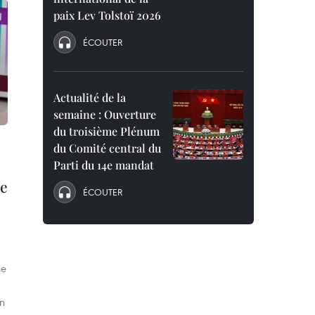
paix Lev Tolstoï 2026
ÉCOUTER
Actualité de la
semaine : Ouverture
du troisième Plénum
du Comité central du
Parti du 14e mandat
le
ÉCOUTER
ue
on