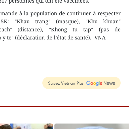
817 personnes qui ont été vaccinées.
emande à la population de continuer à respecter
 5K: "Khau trang" (masque), "Khu khuan"
 cach" (distance), "Khong tu tap" (pas de
 te" (déclaration de l’état de santé). -VNA
Suivez VietnamPlus