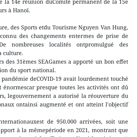
de la 14e réunion duComité permanent de la 15e
urs à Hanoï.
ture, des Sports etdu Tourisme Nguyen Van Hung,
a connu des changements entermes de prise de
 De nombreuses localités ontpromulgué des
la culture.
rs des 31èmes SEAGames a apporté un bon effet
ion du sport national.
la pandémie deCOVID-19 avait lourdement touché
t énormescar presque toutes les activités ont dû
rs, legouvernement a autorisé la réouverture du
onaux ontainsi augmenté et ont atteint l'objectif
nternationauxest de 950.000 arrivées, soit une
rapport à la mêmepériode en 2021, montrant que