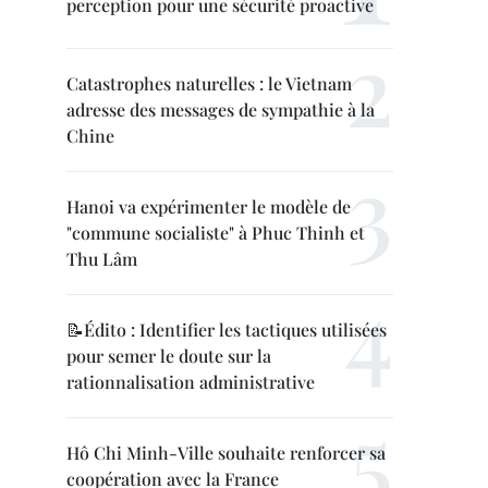
perception pour une sécurité proactive
Catastrophes naturelles : le Vietnam
adresse des messages de sympathie à la
Chine
Hanoi va expérimenter le modèle de
"commune socialiste" à Phuc Thinh et
Thu Lâm
📝Édito : Identifier les tactiques utilisées
pour semer le doute sur la
rationnalisation administrative
Hô Chi Minh-Ville souhaite renforcer sa
coopération avec la France