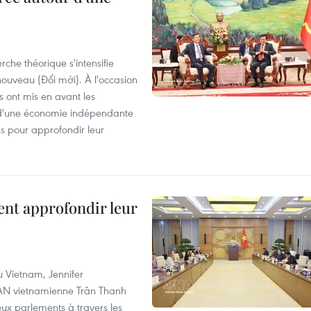
che théorique s'intensifie
ouveau (Đổi mới). À l'occasion
s ont mis en avant les
 d'une économie indépendante
ns pour approfondir leur
ent approfondir leur
u Vietnam, Jennifer
l'AN vietnamienne Trân Thanh
deux parlements à travers les