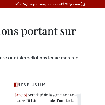
Tiếng Việt
English
Français
Español
Русский
中文
ions portant sur
ponse aux interpellations tenue mercredi
LES PLUS LUS
Actualité de la semaine : Le
leader Tô Lâm demande d’unifier la