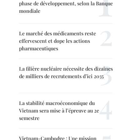
phase de développement, selon la Banque
mondiale
Le marché des médicaments reste
effervescent et dope les actions
pharmaceutiques
La filière nucléaire nécessite des dizaines
de milliers de recrutements d’ici 2035
La stabilité macroéconomique du
Vietnam sera mise à l’épreuve au 2e
semestre
Vietnam-Cambodge : Une mission