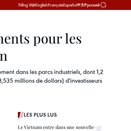
Tiếng Việt
English
Français
Español
Русский
中文
ments pour les
on
ment dans les parcs industriels, dont 1,2
8,535 millions de dollars) d'investisseurs
LES PLUS LUS
Le Vietnam entre dans une nouvelle