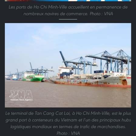
Les ports de Ho Chi Minh-Ville accueillent en permanence de
nombreux navires de commerce. Photo : VNA
Le terminal de Tan Cang Cat Lai, à Ho Chi Minh-Ville, est le plus
grand port à conteneurs du Vietnam et l’un des principaux hubs
logistiques mondiaux en termes de trafic de marchandises.
Photo : VNA