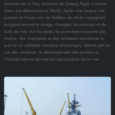
spéciale de Ly Son, province de Quang Ngai, s’anime
dans une effervescence fébrile. Après une longue nuit
passée en haute mer, les flottilles de pêche regagnent
progressivement le rivage, chargées de poissons et de
fruits de mer. Sur les quais, le va-et-vient incessant des
marins, des mareyeurs et des acheteurs transforme le
port en un véritable carrefour d’échanges, rythmé par les
cris des vendeurs, le déchargement des paniers et
l’activité intense du marché aux produits de la mer.