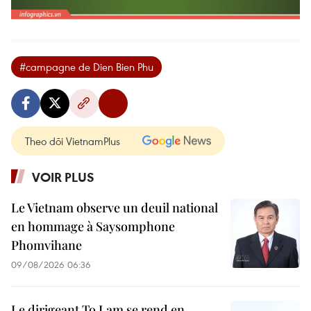
#campagne de Dien Bien Phu
Theo dõi VietnamPlus
VOIR PLUS
Le Vietnam observe un deuil national
en hommage à Saysomphone
Phomvihane
09/08/2026 06:36
Le dirigeant To Lam se rend en