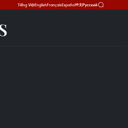
Tiếng Việt
English
Français
Español
Русский
中文
S