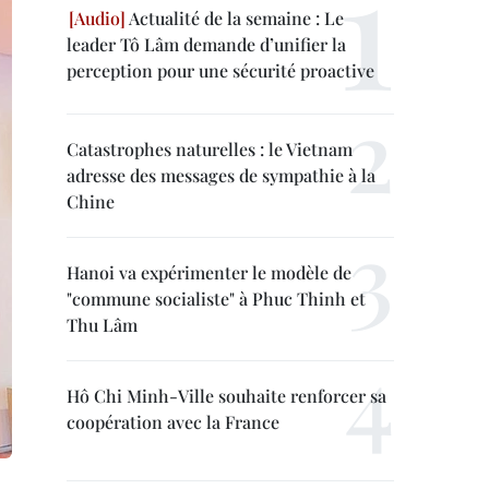
Actualité de la semaine : Le
leader Tô Lâm demande d’unifier la
perception pour une sécurité proactive
Catastrophes naturelles : le Vietnam
adresse des messages de sympathie à la
Chine
Hanoi va expérimenter le modèle de
"commune socialiste" à Phuc Thinh et
Thu Lâm
Hô Chi Minh-Ville souhaite renforcer sa
coopération avec la France