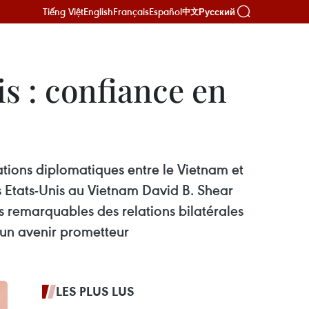
Tiếng Việt
English
Français
Español
Русский
中文
s : confiance en
ations diplomatiques entre le Vietnam et
es Etats-Unis au Vietnam David B. Shear
s remarquables des relations bilatérales
 un avenir prometteur
LES PLUS LUS