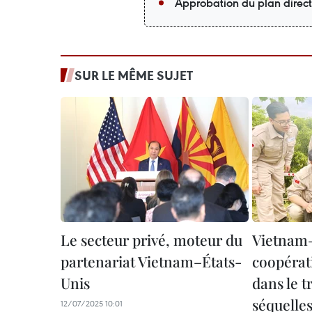
Approbation du plan direc
SUR LE MÊME SUJET
Le secteur privé, moteur du
Vietnam–
partenariat Vietnam–États-
coopérat
Unis
dans le t
séquelles
12/07/2025 10:01