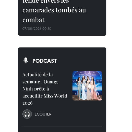
tenue envers les
camarades tombés au
combat
07/08/2026 00:30
PODCAST
Actualité de la
semaine : Quang
Ninh prête à
accueillir Miss World
2026
ÉCOUTER