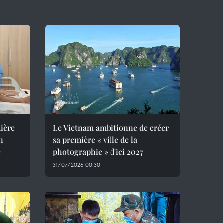
mière
Le Vietnam ambitionne de créer
un
sa première « ville de la
e
photographie » d'ici 2027
31/07/2026 00:30