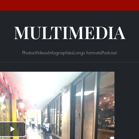
MULTIMEDIA
Photos
Videos
Infographies
Longs formats
Podcast
Play