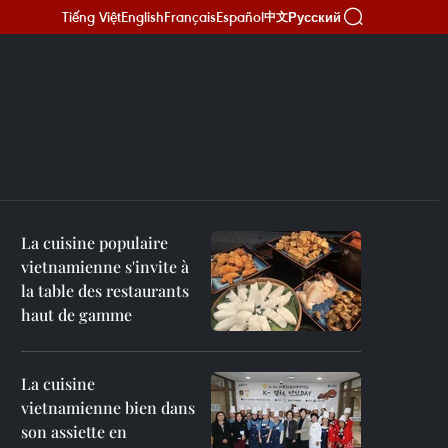
Tiếng Việt
English
Français
Español
Русский
中文
La cuisine populaire
vietnamienne s'invite à
la table des restaurants
haut de gamme
La cuisine
vietnamienne bien dans
son assiette en