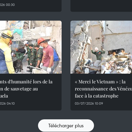
026 00:30
ts d'humanité lors de la
« Merci le Vietnam » : la
n de sauvetage au
reconnaissance des Vénézu
uela
face à la catastrophe
026 04:10
03/07/2026 10:09
Télécharger plus