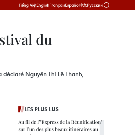
Tiếng Việt
English
Français
Español
Русский
中文
stival du
 a déclaré Nguyên Thi Lê Thanh,
LES PLUS LUS
Au fil de l’"Express de la Réunification"
sur l’un des plus beaux itinéraires au