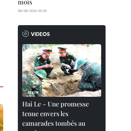
mois
08/08/2026 00:30
VIDEOS
Hai Le – Une promesse
tenue envers les
camarades tombés au