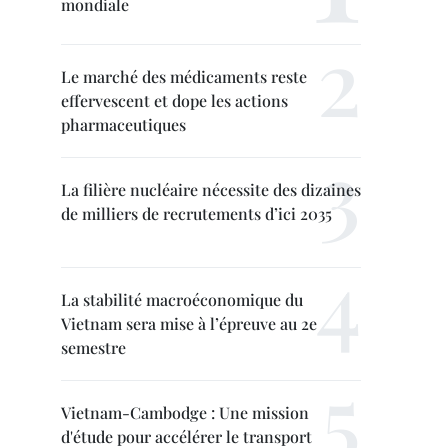
mondiale
Le marché des médicaments reste
effervescent et dope les actions
pharmaceutiques
La filière nucléaire nécessite des dizaines
de milliers de recrutements d’ici 2035
La stabilité macroéconomique du
Vietnam sera mise à l’épreuve au 2e
semestre
Vietnam-Cambodge : Une mission
d'étude pour accélérer le transport