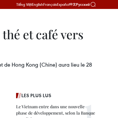
Tiếng Việt
English
Français
Español
Русский
中文
thé et café vers
et de Hong Kong (Chine) aura lieu le 28
LES PLUS LUS
Le Vietnam entre dans une nouvelle
phase de développement, selon la Banque