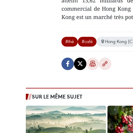
atteint 13,62 milliards d
commercial de Hong Kong e
Kong est un marché très pot
#thé
#café
Hong Kong (C
SUR LE MÊME SUJET