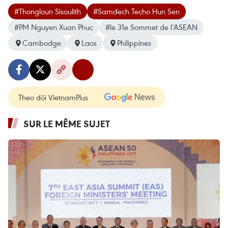
#Thongloun Sisoulith
#Samdech Techo Hun Sen
#PM Nguyen Xuan Phuc
#le 31e Sommet de l’ASEAN
Cambodge
Laos
Philippines
Theo dõi VietnamPlus
SUR LE MÊME SUJET