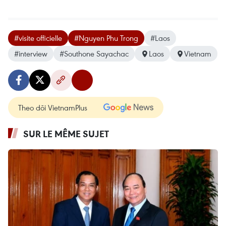
#visite officielle
#Nguyen Phu Trong
#Laos
#interview
#Southone Sayachac
Laos
Vietnam
Theo dõi VietnamPlus
SUR LE MÊME SUJET