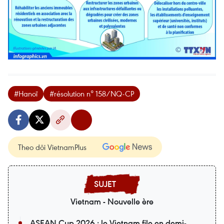
#Hanoï
#résolution n° 158/NQ-CP
Theo dõi VietnamPlus
Vietnam - Nouvelle ère
ASEAN Cup 2026 : le Vietnam file en demi-