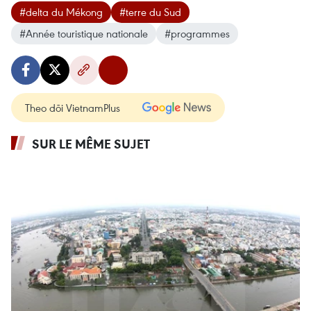
#delta du Mékong
#terre du Sud
#Année touristique nationale
#programmes
Theo dõi VietnamPlus
SUR LE MÊME SUJET