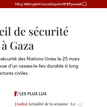
Tiếng Việt
English
Français
Español
Русский
中文
il de sécurité
 à Gaza
 sécurité des Nations Unies le 25 mars
vue d’un cessez-le-feu durable à long
ctures civiles.
LES PLUS LUS
Actualité de la semaine : Le