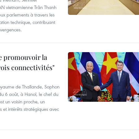
l'AN vietnamienne Trân Thanh
deux parlements à travers les
tion technique, contribuant
divergences.
e promouvoir la
rois connectivités"
 Royaume de Thaïlande, Sophon
du 6 août, à Hanoï, le chef du
t un voisin proche, un
et intérêts stratégiques avec