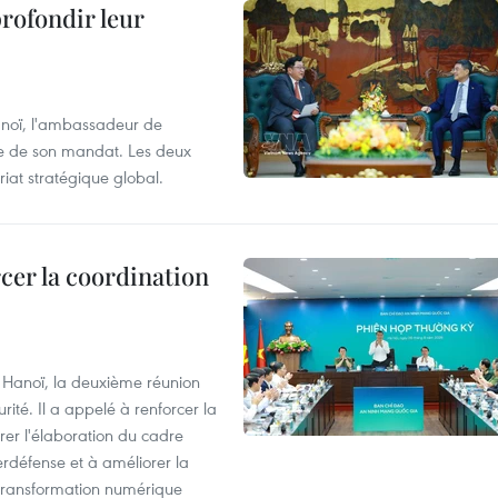
profondir leur
anoï, l'ambassadeur de
sue de son mandat. Les deux
riat stratégique global.
cer la coordination
à Hanoï, la deuxième réunion
ité. Il a appelé à renforcer la
érer l'élaboration du cadre
erdéfense et à améliorer la
 transformation numérique