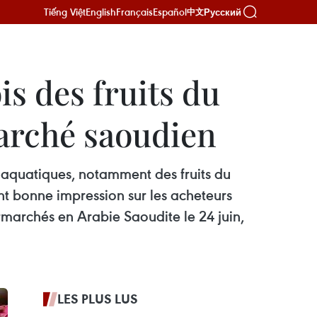
Tiếng Việt
English
Français
Español
Русский
中文
s des fruits du
marché saoudien
s aquatiques, notamment des fruits du
nt bonne impression sur les acheteurs
marchés en Arabie Saoudite le 24 juin,
LES PLUS LUS