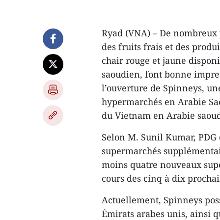
Ryad (VNA) – De nombreux p
des fruits frais et des prod
chair rouge et jaune dispon
saoudien, font bonne impres
l’ouverture de Spinneys, u
hypermarchés en Arabie Sao
du Vietnam en Arabie saou
Selon M. Sunil Kumar, PDG de
supermarchés supplémentair
moins quatre nouveaux sup
cours des cinq à dix procha
Actuellement, Spinneys poss
Émirats arabes unis, ainsi 