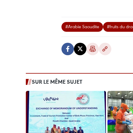
#Arabie Saoudite
#fruits du dr
SUR LE MÊME SUJET