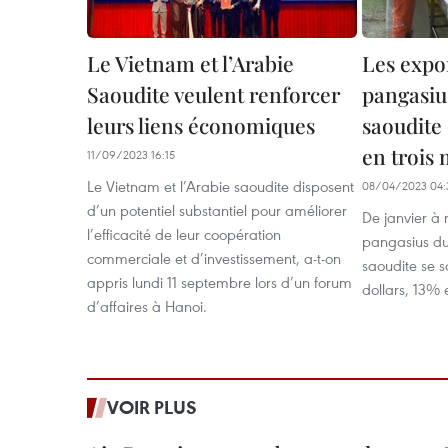
Le Vietnam et l’Arabie
Les expo
Saoudite veulent renforcer
pangasius
leurs liens économiques
saoudite
en trois 
11/09/2023 16:15
Le Vietnam et l’Arabie saoudite disposent
08/04/2023 04:
d’un potentiel substantiel pour améliorer
De janvier à 
l’efficacité de leur coopération
pangasius du
commerciale et d’investissement, a-t-on
saoudite se so
appris lundi 11 septembre lors d’un forum
dollars, 13% 
d’affaires à Hanoi.
VOIR PLUS