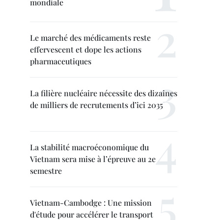
mondiale
Le marché des médicaments reste
effervescent et dope les actions
pharmaceutiques
La filière nucléaire nécessite des dizaines
de milliers de recrutements d’ici 2035
La stabilité macroéconomique du
Vietnam sera mise à l’épreuve au 2e
semestre
Vietnam-Cambodge : Une mission
d'étude pour accélérer le transport