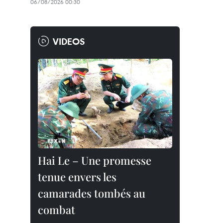
06/08/2026 00:30
VIDEOS
Hai Le – Une promesse
tenue envers les
camarades tombés au
combat