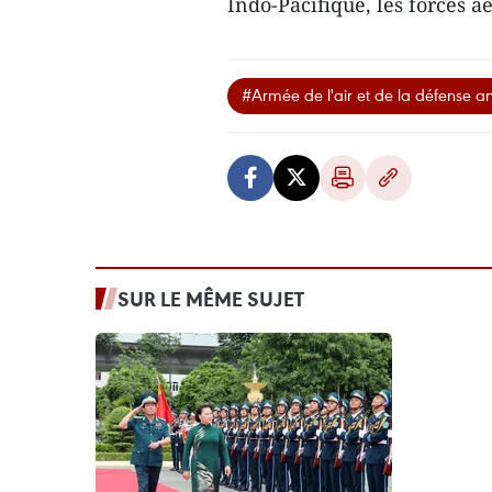
Indo-Pacifique, les forces a
#Armée de l'air et de la défense an
SUR LE MÊME SUJET