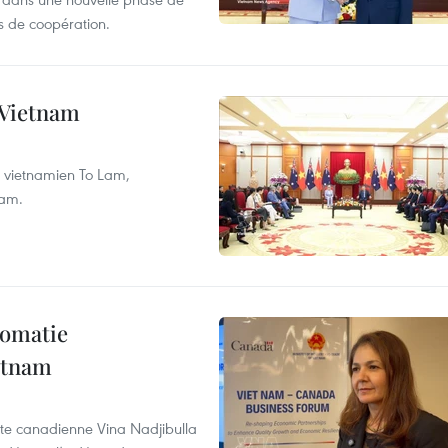
 de coopération.
e Vietnam
nt vietnamien To Lam,
nam.
lomatie
etnam
rte canadienne Vina Nadjibulla