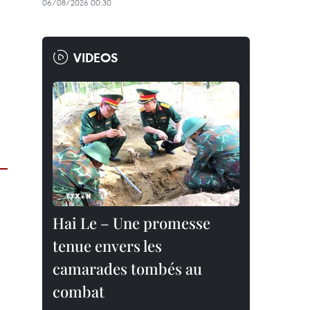
06/08/2026 00:30
VIDEOS
Hai Le – Une promesse
tenue envers les
camarades tombés au
combat