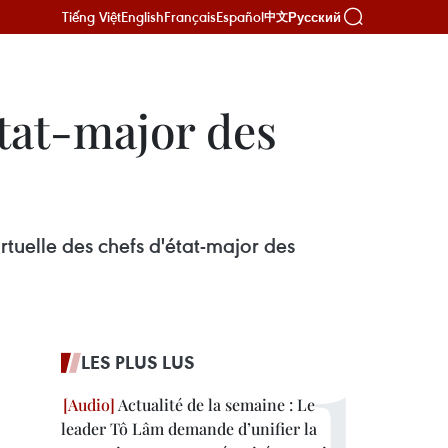
Tiếng Việt
English
Français
Español
Русский
中文
état-major des
rtuelle des chefs d'état-major des
LES PLUS LUS
Actualité de la semaine : Le
leader Tô Lâm demande d’unifier la