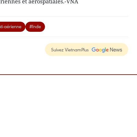
ériennes et aérospatiales.-VNA
ti-aérienne
#Inde
Suivez VietnamPlus