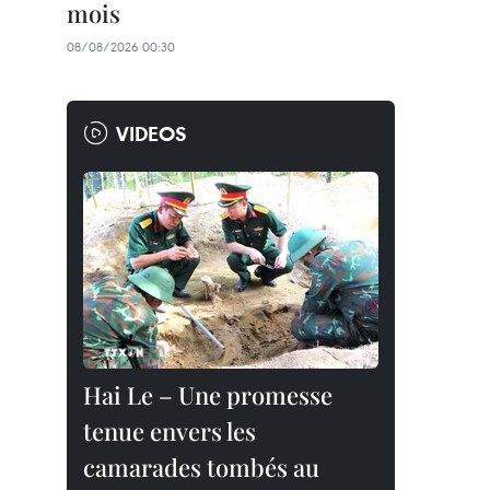
mois
08/08/2026 00:30
VIDEOS
Hai Le – Une promesse
tenue envers les
camarades tombés au