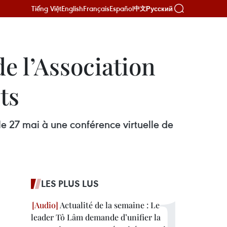
Tiếng Việt
English
Français
Español
Русский
中文
e l’Association
ts
le 27 mai à une conférence virtuelle de
LES PLUS LUS
Actualité de la semaine : Le
leader Tô Lâm demande d’unifier la