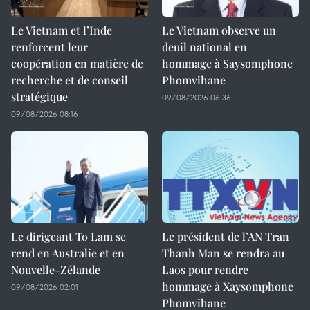
Le Vietnam et l’Inde
Le Vietnam observe un
renforcent leur
deuil national en
coopération en matière de
hommage à Saysomphone
recherche et de conseil
Phomvihane
stratégique
09/08/2026 06:36
09/08/2026 08:16
Le dirigeant To Lam se
Le président de l’AN Tran
rend en Australie et en
Thanh Man se rendra au
Nouvelle-Zélande
Laos pour rendre
hommage à Xaysomphone
09/08/2026 02:01
Phomvihane