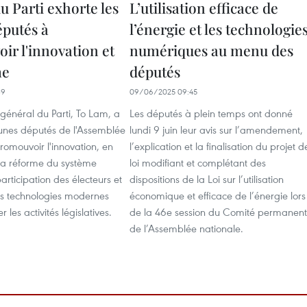
u Parti exhorte les
L’utilisation efficace de
éputés à
l’énergie et les technologie
ir l'innovation et
numériques au menu des
me
députés
39
09/06/2025 09:45
 général du Parti, To Lam, a
Les députés à plein temps ont donné
eunes députés de l'Assemblée
lundi 9 juin leur avis sur l’amendement,
romouvoir l'innovation, en
l’explication et la finalisation du projet d
a réforme du système
loi modifiant et complétant des
participation des électeurs et
dispositions de la Loi sur l’utilisation
 des technologies modernes
économique et efficace de l’énergie lors
 les activités législatives.
de la 46e session du Comité permanent
de l’Assemblée nationale.