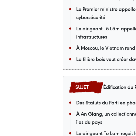
Le Premier ministre appelle
cybersécurité
Le dirigeant Tô Lâm appell
infrastructures
À Moscou, le Vietnam rend
La filière bois veut créer 
Édification du P
Des Statuts du Parti en pha
À An Giang, un collectionneu
îles du pays
Le dirigeant To Lam reçoit 