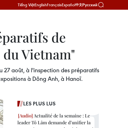
Tiếng Việt
English
Français
Español
Русский
中文
éparatifs de
AN du Vietnam"
27 août, à l'inspection des préparatifs
 expositions à Dông Anh, à Hanoï.
LES PLUS LUS
Actualité de la semaine : Le
leader Tô Lâm demande d’unifier la