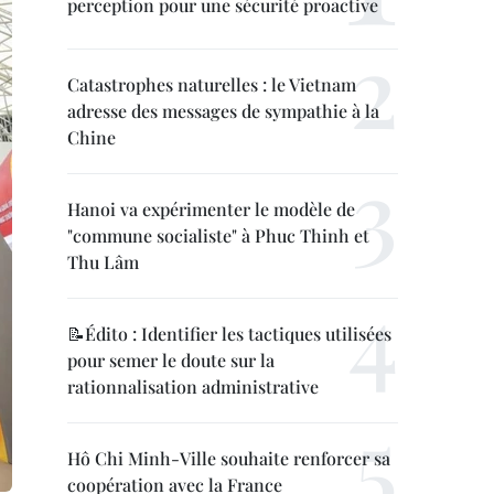
perception pour une sécurité proactive
Catastrophes naturelles : le Vietnam
adresse des messages de sympathie à la
Chine
Hanoi va expérimenter le modèle de
"commune socialiste" à Phuc Thinh et
Thu Lâm
📝Édito : Identifier les tactiques utilisées
pour semer le doute sur la
rationnalisation administrative
Hô Chi Minh-Ville souhaite renforcer sa
coopération avec la France