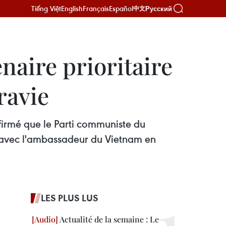
Tiếng Việt
English
Français
Español
Русский
中文
naire prioritaire
ravie
irmé que le Parti communiste du
re avec l'ambassadeur du Vietnam en
LES PLUS LUS
Actualité de la semaine : Le