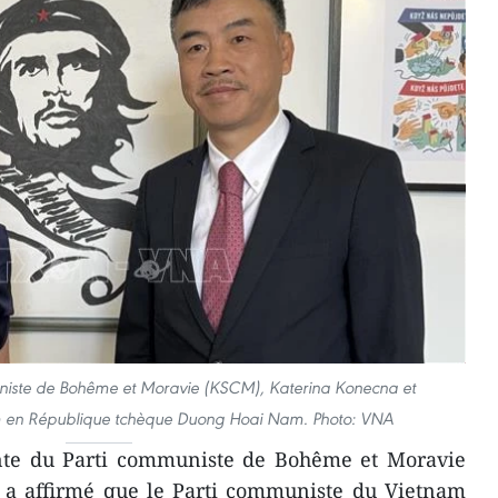
niste de Bohême et Moravie (KSCM), Katerina Konecna et
 en République tchèque Duong Hoai Nam. Photo: VNA
nte du Parti communiste de Bohême et Moravie
 a affirmé que le Parti communiste du Vietnam