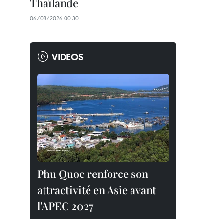
Thaïlande
06/08/2026 00:30
VIDEOS
Phu Quoc renforce son
attractivité en Asie avant
l'APEC 2027