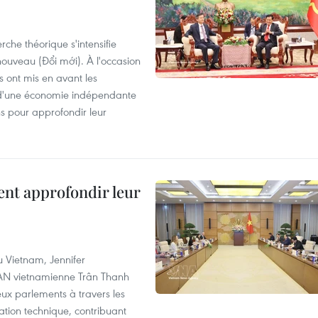
che théorique s'intensifie
ouveau (Đổi mới). À l'occasion
s ont mis en avant les
 d'une économie indépendante
ns pour approfondir leur
ent approfondir leur
u Vietnam, Jennifer
l'AN vietnamienne Trân Thanh
deux parlements à travers les
tion technique, contribuant