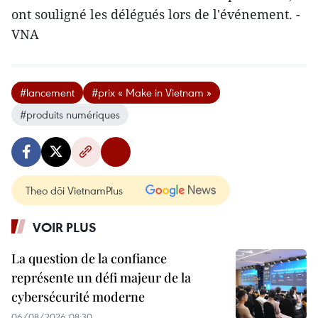
ont souligné les délégués lors de l'événement. -
VNA
#lancement
#prix « Make in Vietnam »
#produits numériques
Theo dõi VietnamPlus
VOIR PLUS
La question de la confiance
représente un défi majeur de la
cybersécurité moderne
06/08/2026 08:30