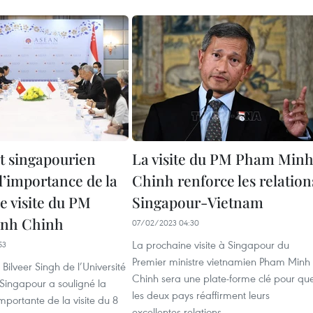
t singapourien
La visite du PM Pham Min
l’importance de la
Chinh renforce les relation
e visite du PM
Singapour-Vietnam
nh Chinh
07/02/2023 04:30
La prochaine visite à Singapour du
53
Premier ministre vietnamien Pham Minh
 Bilveer Singh de l’Université
Chinh sera une plate-forme clé pour qu
Singapour a souligné la
les deux pays réaffirment leurs
importante de la visite du 8
excellentes relations