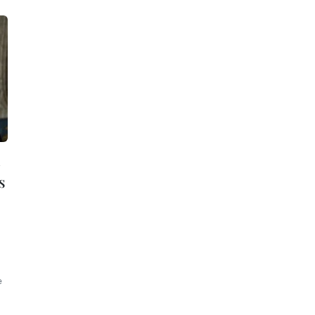
h
s
e