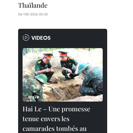
Thaïlande
06/08/2026 00:30
VIDEOS
Hai Le – Une promesse
tenue envers les
camarades tombés au