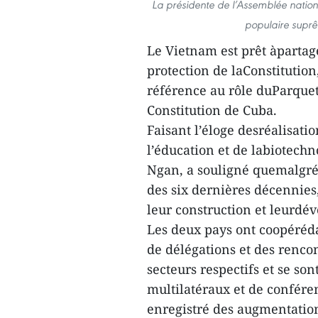
La présidente de l’Assemblée natio
populaire supr
Le Vietnam est prêt àpartager
protection de laConstitutio
référence au rôle duParquet
Constitution de Cuba.
Faisant l’éloge desréalisati
l’éducation et de labiotech
Ngan, a souligné quemalgr
des six dernières décennies
leur construction et leurd
Les deux pays ont coopéréd
de délégations et des rencon
secteurs respectifs et se s
multilatéraux et de confére
enregistré des augmentation