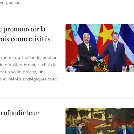
divergences.
e promouvoir la
rois connectivités"
 Royaume de Thaïlande, Sophon
du 6 août, à Hanoï, le chef du
t un voisin proche, un
et intérêts stratégiques avec
profondir leur