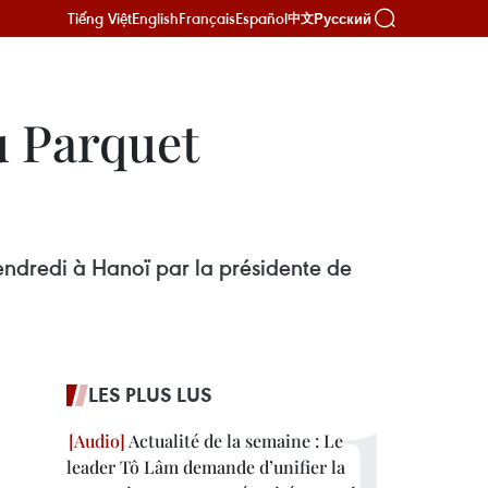
Tiếng Việt
English
Français
Español
Русский
中文
u Parquet
ndredi à Hanoï par la présidente de
LES PLUS LUS
Actualité de la semaine : Le
leader Tô Lâm demande d’unifier la