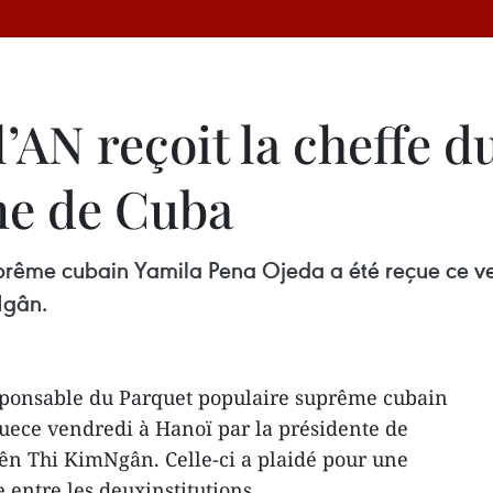
l’AN reçoit la cheffe d
me de Cuba
prême cubain Yamila Pena Ojeda a été reçue ce ve
Ngân.
sponsable du Parquet populaire suprême cubain
uece vendredi à Hanoï par la présidente de
ên Thi KimNgân. Celle-ci a plaidé pour une
entre les deuxinstitutions.