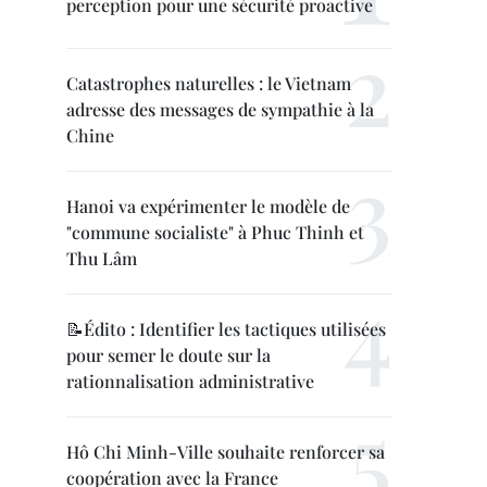
perception pour une sécurité proactive
Catastrophes naturelles : le Vietnam
adresse des messages de sympathie à la
Chine
Hanoi va expérimenter le modèle de
"commune socialiste" à Phuc Thinh et
Thu Lâm
📝Édito : Identifier les tactiques utilisées
pour semer le doute sur la
rationnalisation administrative
Hô Chi Minh-Ville souhaite renforcer sa
coopération avec la France