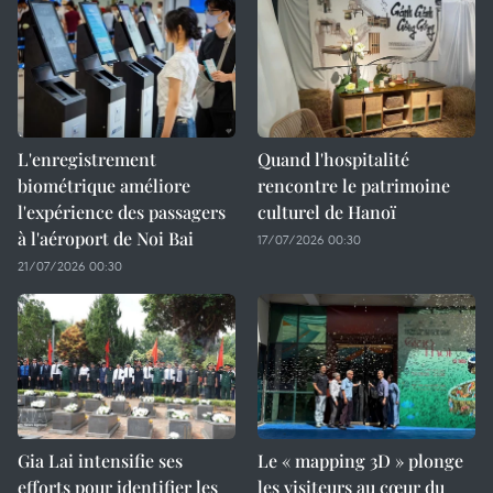
L'enregistrement
Quand l'hospitalité
biométrique améliore
rencontre le patrimoine
l'expérience des passagers
culturel de Hanoï
à l'aéroport de Noi Bai
17/07/2026 00:30
21/07/2026 00:30
Gia Lai intensifie ses
Le « mapping 3D » plonge
efforts pour identifier les
les visiteurs au cœur du