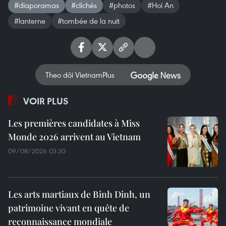
#diaporamas
#clichés
#photos
#Hoi An
#lanterne
#tombée de la nuit
Theo dõi VietnamPlus
VOIR PLUS
Les premières candidates à Miss
Monde 2026 arrivent au Vietnam
09/08/2026 03:30
Les arts martiaux de Binh Dinh, un
patrimoine vivant en quête de
reconnaissance mondiale