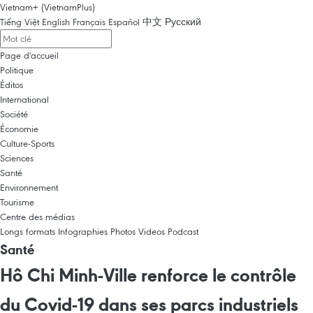
Vietnam+ (VietnamPlus)
Tiếng Việt
English
Français
Español
中文
Русский
Page d'accueil
Politique
Éditos
International
Société
Économie
Culture-Sports
Sciences
Santé
Environnement
Tourisme
Centre des médias
Longs formats
Infographies
Photos
Videos
Podcast
Santé
Hô Chi Minh-Ville renforce le contrôle
du Covid-19 dans ses parcs industriels