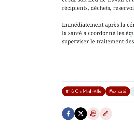
récipients, déchets, réservoi
Immédiatement après la cér
la santé a coordonné les éq
superviser le traitement de
#Hô Chi Minh-Ville
#exhorté