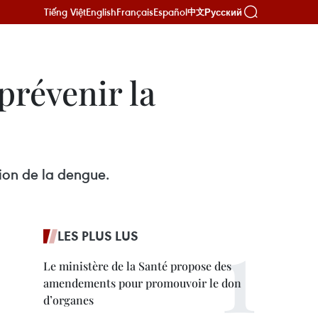
Tiếng Việt
English
Français
Español
Русский
中文
prévenir la
ion de la dengue.
LES PLUS LUS
Le ministère de la Santé propose des
amendements pour promouvoir le don
d’organes