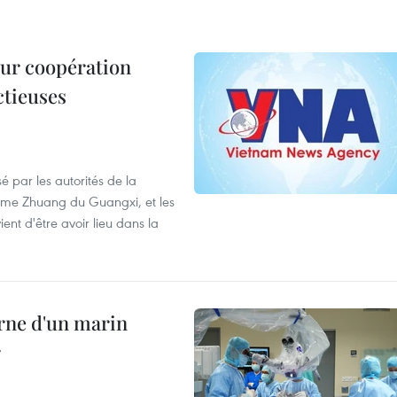
leur coopération
ctieuses
é par les autorités de la
ome Zhuang du Guangxi, et les
nt d'être avoir lieu dans la
rne d'un marin
r