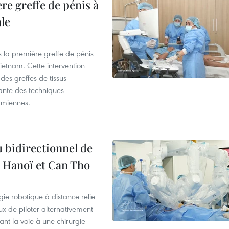
re greffe de pénis à
le
s la première greffe de pénis
etnam. Cette intervention
es greffes de tissus
ante des techniques
amiennes.
 bidirectionnel de
e Hanoï et Can Tho
ie robotique à distance relie
x de piloter alternativement
ant la voie à une chirurgie