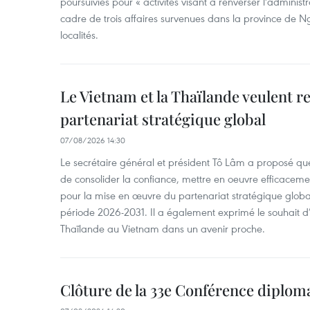
poursuivies pour « activités visant à renverser l'administ
cadre de trois affaires survenues dans la province de N
localités.
Le Vietnam et la Thaïlande veulent r
partenariat stratégique global
07/08/2026 14:30
Le secrétaire général et président Tô Lâm a proposé que
de consolider la confiance, mettre en oeuvre efficacem
pour la mise en œuvre du partenariat stratégique glob
période 2026-2031. Il a également exprimé le souhait d’ac
Thaïlande au Vietnam dans un avenir proche.
Clôture de la 33e Conférence diplom