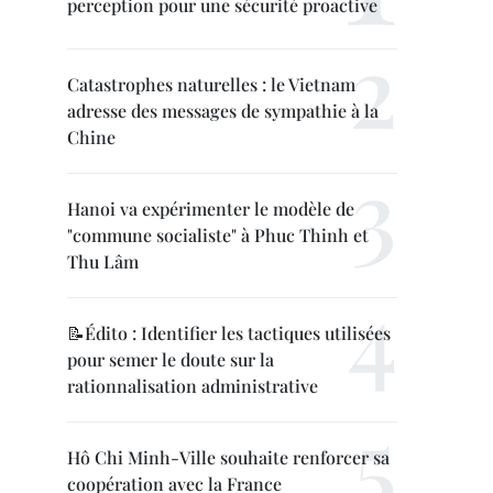
perception pour une sécurité proactive
Catastrophes naturelles : le Vietnam
adresse des messages de sympathie à la
Chine
Hanoi va expérimenter le modèle de
"commune socialiste" à Phuc Thinh et
Thu Lâm
📝Édito : Identifier les tactiques utilisées
pour semer le doute sur la
rationnalisation administrative
Hô Chi Minh-Ville souhaite renforcer sa
coopération avec la France