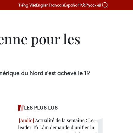
Tiếng Việt
English
Français
Español
Русский
中文
enne pour les
érique du Nord s'est achevé le 19
LES PLUS LUS
Actualité de la semaine : Le
leader Tô Lâm demande d’unifier la