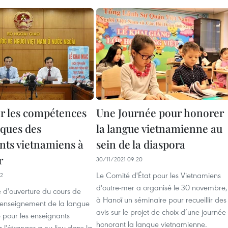
r les compétences
Une Journée pour honorer
ques des
la langue vietnamienne au
nts vietnamiens à
sein de la diaspora
r
30/11/2021 09:20
Le Comité d'État pour les Vietnamiens
02
d'outre-mer a organisé le 30 novembre,
 d'ouverture du cours de
à Hanoï un séminaire pour recueillir des
l'enseignement de la langue
avis sur le projet de choix d’une journée
 pour les enseignants
honorant la langue vietnamienne.
 l'étranger a eu lieu dans la