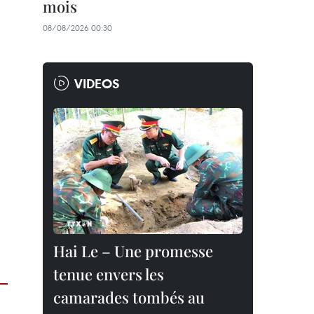
mois
08/08/2026 00:30
VIDEOS
Hai Le – Une promesse
tenue envers les
camarades tombés au