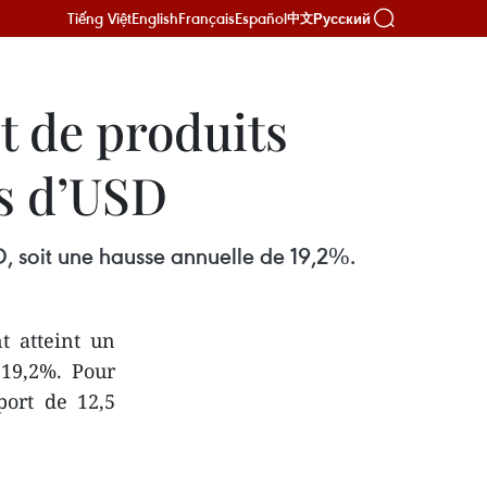
Tiếng Việt
English
Français
Español
Русский
中文
et de produits
ds d’USD
SD, soit une hausse annuelle de 19,2%.
t atteint un
 19,2%. Pour
port de 12,5